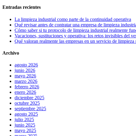
Entradas recientes
La limpieza industrial como parte de la continuidad operativa
Qué revisar antes de contratar una empresa de limpieza industri
Cómo saber si tu protocolo de limpieza industrial realmente fu
Vacaciones, sustituciones y operativa: los retos invisibles del v
Qué valoran realmente las empresas en un servicio de limpieza 
Archivo
agosto 2026
junio 2026
mayo 2026
marzo 2026
febrero 2026
enero 2026
diciembre 2025
octubre 2025
septiembre 2025
agosto 2025
julio 2025
junio 2025
mayo 2025
marzo 2025