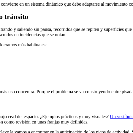
y se convierte en un sistema dinámico que debe adaptarse al movimiento c
o tránsito
ntrando y saliendo sin pausa, recorridos que se repiten y superficies que 
scuidos en incidencias que se notan.
sideramos más habituales:
e más uso concentra. Porque el problema se va construyendo entre pisada
ujo real
del espacio. ¿Ejemplos prácticos y muy visuales?
Un vestíbul
ión como revisión en unas franjas muy definidas.
 clave la vamos a encontrar en la anticipación de los picos de actividad.