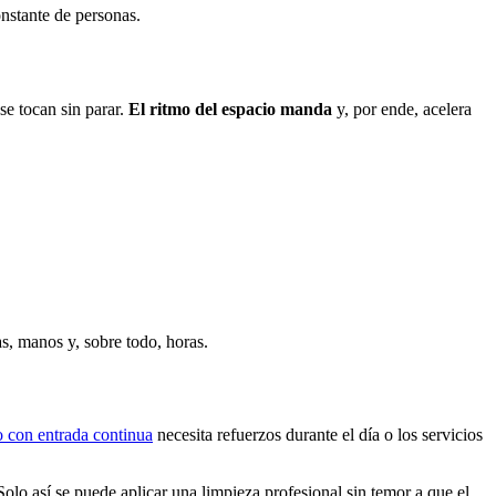
onstante de personas.
se tocan sin parar.
El ritmo del espacio manda
y, por ende, acelera
s, manos y, sobre todo, horas.
o con entrada continua
necesita refuerzos durante el día o los servicios
 Solo así se puede aplicar una limpieza profesional sin temor a que el